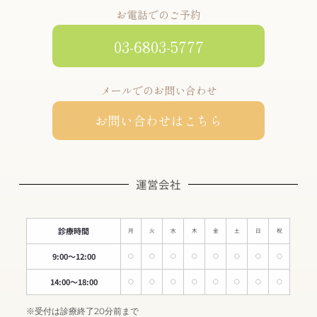
お電話でのご予約
03-6803-5777
メールでのお問い合わせ
お問い合わせはこちら
運営会社
診療時間
月
火
水
木
金
土
日
祝
9:00〜12:00
○
○
○
○
○
○
○
○
14:00〜18:00
○
○
○
○
○
○
○
○
※受付は診療終了20分前まで