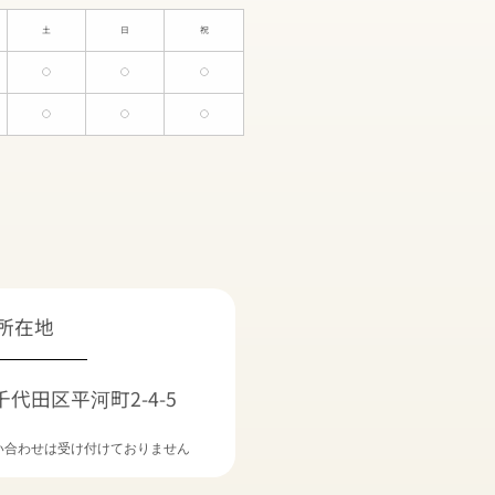
土
日
祝
○
○
○
○
○
○
所在地
都千代田区平河町2-4-5
い合わせは
受け付けておりません