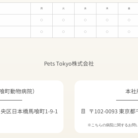
月
火
水
木
金
○
○
○
○
○
○
○
○
○
○
Pets Tokyo
株式会社
喰町動物病院）
本社
都中央区日本橋馬喰町1-9-1
〒102-0093 東京
※こちらの病院に関するお問